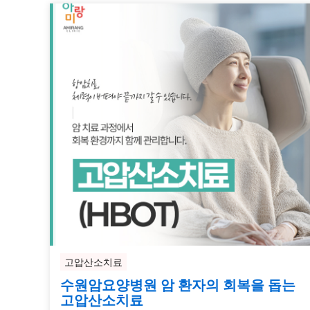
고압산소치료
수원암요양병원 암 환자의 회복을 돕는
고압산소치료