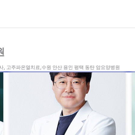
원
사, 고주파온열치료,수원 안산 용인 평택 동탄 암요양병원