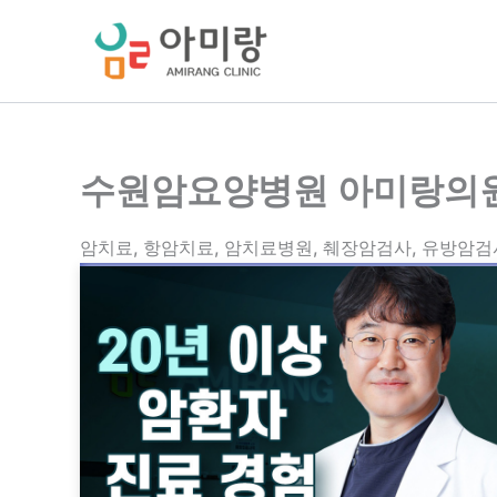
콘
텐
츠
로
건
너
수원암요양병원 아미랑의
뛰
기
암치료, 항암치료, 암치료병원, 췌장암검사, 유방암검