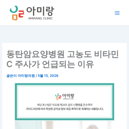
콘
텐
츠
로
건
너
뛰
기
동탄암요양병원 고농도 비타민
C 주사가 언급되는 이유
글쓴이
아미랑의원
/
5월 15, 2026