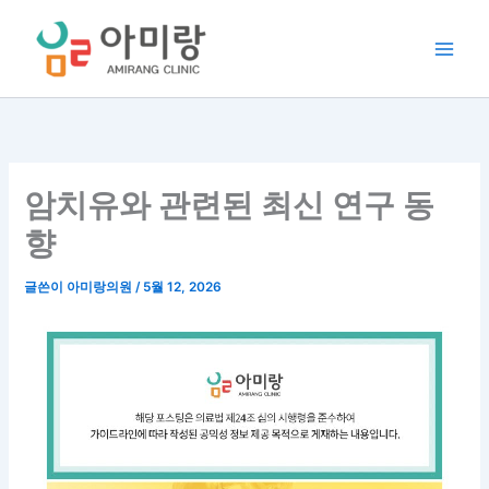
콘
텐
츠
로
건
너
뛰
기
암치유와 관련된 최신 연구 동
향
글쓴이
아미랑의원
/
5월 12, 2026