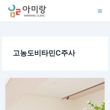
콘
텐
츠
로
건
너
뛰
기
고농도비타민C주사