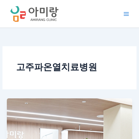
콘
텐
츠
로
건
너
뛰
기
고주파온열치료병원